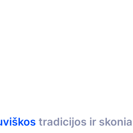
10
pasaulio virtuvių
tuviškos
tradicijos ir skonia