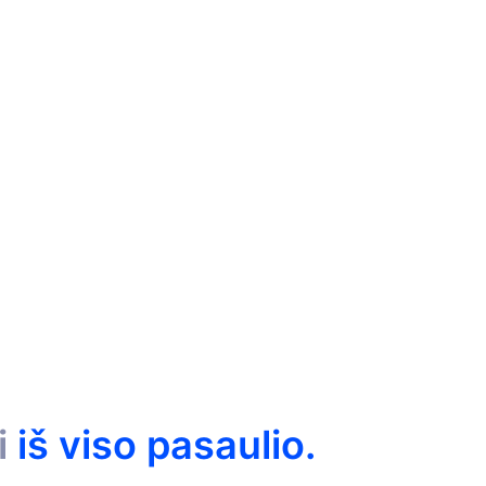
29
prekybininkai
i
iš viso pasaulio.