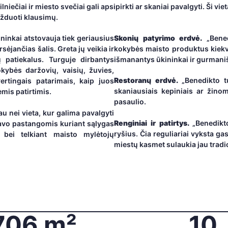
vilniečiai ir miesto svečiai gali apsipirkti ar skaniai pavalgyti. Ši 
 užduoti klausimų.
ninkai atstovauja tiek geriausius
Skonių patyrimo erdvė.
„Bened
sėjančias šalis. Greta jų veikia ir
kokybės maisto produktus kiekvi
ių patiekalus. Turguje dirbantys
išmanantys ūkininkai ir gurmani
okybės daržovių, vaisių, žuvies,
Restoranų erdvė.
„Benedikto tu
ertingais patarimais, kaip juos
skaniausiais kepiniais ar žinomi
mis patirtimis.
pasaulio.
u nei vieta, kur galima pavalgyti
Renginiai ir patirtys.
„Benedikt
 savo pastangomis kuriant sąlygas
ryšius. Čia reguliariai vyksta ga
 bei telkiant maisto mylėtojų
miestų kasmet sulaukia jau tradici
706 m²
10