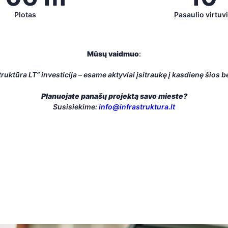
Plotas
Pasaulio virtuv
Mūsų vaidmuo
:
struktūra LT“ investicija – esame aktyviai įsitraukę į kasdienę šios
Planuojate panašų projektą savo mieste?
Susisiekime:
info@infrastruktura.lt