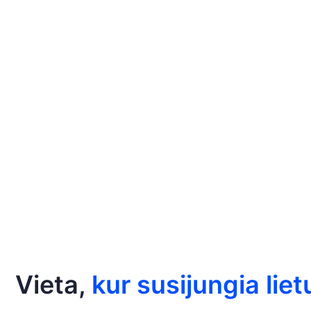
1 706 m²
plotas
Vieta,
kur susijungia lie