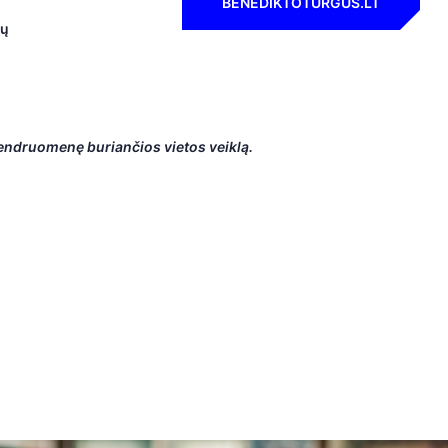
BENEDIKTOTURGUS.LT
ių
 bendruomenę buriančios vietos veiklą.