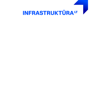
BENEDIKTO TURGU
Maisto mylėtojus buriantis traukos taškas.