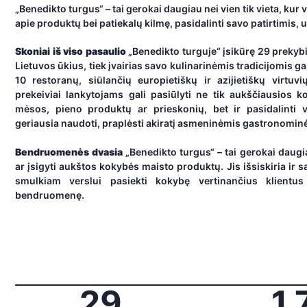
„Benedikto turgus“ – tai gerokai daugiau nei vien tik vieta, kur 
apie produktų bei patiekalų kilmę, pasidalinti savo patirtimis,
Skoniai iš viso pasaulio
„Benedikto turguje“ įsikūrę 29 prekybi
Lietuvos ūkius, tiek įvairias savo kulinarinėmis tradicijomis gar
10 restoranų, siūlančių europietiškų ir azijietiškų virtuv
prekeiviai lankytojams gali pasiūlyti ne tik aukščiausios k
mėsos, pieno produktų ar prieskonių, bet ir pasidalinti v
geriausia naudoti, praplėsti akiratį asmeninėmis gastronominė
Bendruomenės dvasia
„Benedikto turgus“ – tai gerokai daugia
ar įsigyti aukštos kokybės maisto produktų. Jis išsiskiria ir
smulkiam verslui pasiekti kokybę vertinančius klientus
bendruomenę.
29
1 