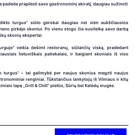
vieta padeda praplėsti savo gastronominį akiratį, daugiau sužinoti
ikto turgus“ siūlo gerokai daugiau nei vien aukščiausios
eno pirkėjo skoniui. Po vienu stogu čia susitelkę savo darbą
škų skonių ekspertai.
rguje“ veikia dešimt restoranų, siūlančių viską, pradedant
ausiais lietuviškais patiekalais, ir baigiant skoniais iš viso
o turgus“ – tai galimybė per naujus skonius megzti naujus
stronominiai renginiai. Tūkstančius lankytojų iš Vilniaus ir kitų
niais tapę „Grill & Chill“ pietūs, Sūrių bei Kalėdų mugės.