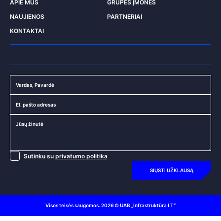
APIE MUS
GRUPĖS ĮMONĖS
NAUJIENOS
PARTNERIAI
KONTAKTAI
Vardas, Pavardė
El. pašto adresas
Jūsų žinutė
Sutinku su
privatumo politika
SIŲSTI UŽKLAUSĄ
Visos teisės saugomos. 2026 © UAB „Infrastruktūra LT“