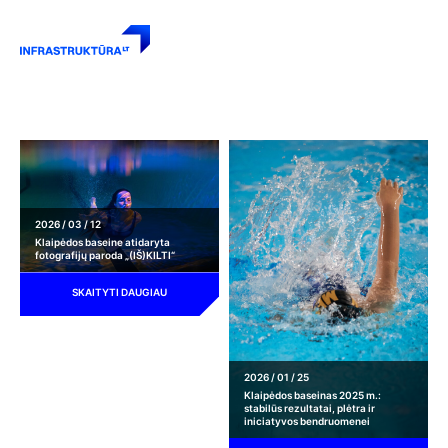
NAUJIENOS
2026 / 03 / 12
Klaipėdos baseine atidaryta
fotografijų paroda „(IŠ)KILTI“
SKAITYTI DAUGIAU
2026 / 01 / 25
Klaipėdos baseinas 2025 m.:
stabilūs rezultatai, plėtra ir
iniciatyvos bendruomenei