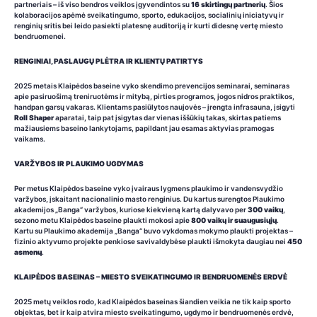
partneriais – iš viso bendros veiklos įgyvendintos su
16 skirtingų partnerių
. Šios
kolaboracijos apėmė sveikatingumo, sporto, edukacijos, socialinių iniciatyvų ir
renginių sritis bei leido pasiekti platesnę auditoriją ir kurti didesnę vertę miesto
bendruomenei.
RENGINIAI, PASLAUGŲ PLĖTRA IR KLIENTŲ PATIRTYS
2025 metais Klaipėdos baseine vyko skendimo prevencijos seminarai, seminaras
apie pasiruošimą treniruotėms ir mitybą, pirties programos, jogos nidros praktikos,
handpan garsų vakaras. Klientams pasiūlytos naujovės – įrengta infrasauna, įsigyti
Roll Shaper
aparatai, taip pat įsigytas dar vienas iššūkių takas, skirtas patiems
mažiausiems baseino lankytojams, papildant jau esamas aktyvias pramogas
vaikams.
VARŽYBOS IR PLAUKIMO UGDYMAS
Per metus Klaipėdos baseine vyko įvairaus lygmens plaukimo ir vandensvydžio
varžybos, įskaitant nacionalinio masto renginius. Du kartus surengtos Plaukimo
akademijos „Banga“ varžybos, kuriose kiekvieną kartą dalyvavo per
300 vaikų
,
sezono metu Klaipėdos baseine plaukti mokosi apie
800 vaikų ir suaugusiųjų
.
Kartu su Plaukimo akademija „Banga“ buvo vykdomas mokymo plaukti projektas –
fizinio aktyvumo projekte penkiose savivaldybėse plaukti išmokyta daugiau nei
450
asmenų
.
KLAIPĖDOS BASEINAS – MIESTO SVEIKATINGUMO IR BENDRUOMENĖS ERDVĖ
2025 metų veiklos rodo, kad Klaipėdos baseinas šiandien veikia ne tik kaip sporto
objektas, bet ir kaip atvira miesto sveikatingumo, ugdymo ir bendruomenės erdvė,