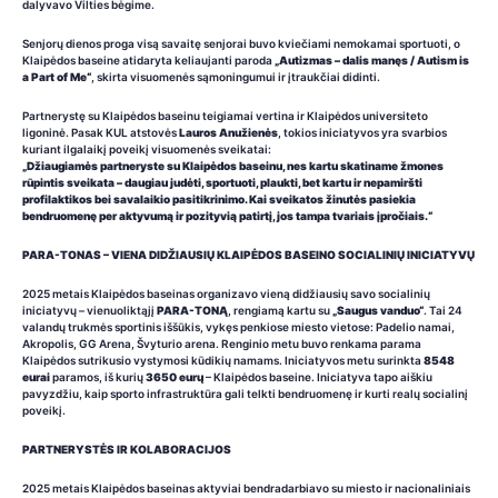
dalyvavo Vilties bėgime.
Senjorų dienos proga visą savaitę senjorai buvo kviečiami nemokamai sportuoti, o
Klaipėdos baseine atidaryta keliaujanti paroda
„Autizmas – dalis manęs / Autism is
a Part of Me“
, skirta visuomenės sąmoningumui ir įtraukčiai didinti.
Partnerystę su Klaipėdos baseinu teigiamai vertina ir Klaipėdos universiteto
ligoninė. Pasak KUL atstovės
Lauros Anužienės
, tokios iniciatyvos yra svarbios
kuriant ilgalaikį poveikį visuomenės sveikatai:
„Džiaugiamės partneryste su Klaipėdos baseinu, nes kartu skatiname žmones
rūpintis sveikata – daugiau judėti, sportuoti, plaukti, bet kartu ir nepamiršti
profilaktikos bei savalaikio pasitikrinimo. Kai sveikatos žinutės pasiekia
bendruomenę per aktyvumą ir pozityvią patirtį, jos tampa tvariais įpročiais.“
PARA-TONAS – VIENA DIDŽIAUSIŲ KLAIPĖDOS BASEINO SOCIALINIŲ INICIATYVŲ
2025 metais Klaipėdos baseinas organizavo vieną didžiausių savo socialinių
iniciatyvų – vienuoliktąjį
PARA-TONĄ
, rengiamą kartu su
„Saugus vanduo“
. Tai 24
valandų trukmės sportinis iššūkis, vykęs penkiose miesto vietose: Padelio namai,
Akropolis, GG Arena, Švyturio arena. Renginio metu buvo renkama parama
Klaipėdos sutrikusio vystymosi kūdikių namams. Iniciatyvos metu surinkta
8548
eurai
paramos, iš kurių
3650 eurų
– Klaipėdos baseine. Iniciatyva tapo aiškiu
pavyzdžiu, kaip sporto infrastruktūra gali telkti bendruomenę ir kurti realų socialinį
poveikį.
PARTNERYSTĖS IR KOLABORACIJOS
2025 metais Klaipėdos baseinas aktyviai bendradarbiavo su miesto ir nacionaliniais