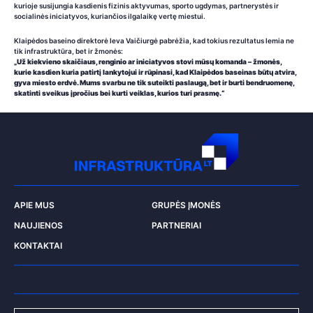
kurioje susijungia kasdienis fizinis aktyvumas, sporto ugdymas, partnerystės ir
socialinės iniciatyvos, kuriančios ilgalaikę vertę miestui.
Klaipėdos baseino direktorė Ieva Vaičiurgė pabrėžia, kad tokius rezultatus lemia ne
tik infrastruktūra, bet ir žmonės:
„Už kiekvieno skaičiaus, renginio ar iniciatyvos stovi mūsų komanda – žmonės,
kurie kasdien kuria patirtį lankytojui ir rūpinasi, kad Klaipėdos baseinas būtų atvira,
gyva miesto erdvė. Mums svarbu ne tik suteikti paslaugą, bet ir burti bendruomenę,
skatinti sveikus įpročius bei kurti veiklas, kurios turi prasmę.“
APIE MUS
GRUPĖS ĮMONĖS
NAUJIENOS
PARTNERIAI
KONTAKTAI