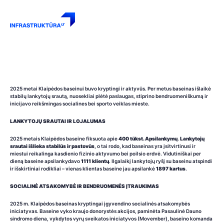
KLAIPĖDOS BASEINAS 2025 M.: STABILŪS REZULTATAI,
PLĖTRA IR INICIATYVOS BENDRUOMENEI
2025 metai Klaipėdos baseinui buvo kryptingi ir aktyvūs. Per metus baseinas išlaikė
stabilų lankytojų srautą, nuosekliai plėtė paslaugas, stiprino bendruomeniškumą ir
inicijavo reikšmingas socialines bei sporto veiklas mieste.
LANKYTOJŲ SRAUTAI IR LOJALUMAS
2025 metais Klaipėdos baseine fiksuota apie
400 tūkst. Apsilankymų
.
Lankytojų
srautai išlieka stabilūs ir pastovūs
, o tai rodo, kad baseinas yra įsitvirtinusi ir
miestui reikalinga kasdienio fizinio aktyvumo bei poilsio erdvė. Vidutiniškai per
dieną baseine apsilankydavo
1111 klientų
. Ilgalaikį lankytojų ryšį su baseinu atspindi
ir išskirtiniai rodikliai – vienas klientas baseine jau apsilankė
1897 kartus
.
SOCIALINĖ ATSAKOMYBĖ IR BENDRUOMENĖS ĮTRAUKIMAS
2025 m. Klaipėdos baseinas kryptingai įgyvendino socialinės atsakomybės
iniciatyvas. Baseine vyko kraujo donorystės akcijos, paminėta Pasaulinė Dauno
sindromo diena, vykdytos vyrų sveikatos iniciatyvos (Movember), baseino komanda