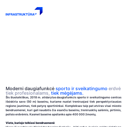
KLAIPĖDOS BASEINAS
Daugiafunkcis sveikatingumo centras
7400
10
m²
takelių
5
pirtys
Moderni daugiafunkcė
sporto ir sveikatingumo
erdvė
tiek profesionalams,
tiek mėgėjams.
Šis šiuolaikiškas, 2018 m. atidarytas daugiafunkcis sporto ir sveikatingumo centras
išsiskiria savo (50 m) baseinu, kuriame nuolat treniruojasi tiek perspektyviausias
regiono jaunimas, tiek patyrę sportininkai. Kompleksas taip pat atviras visai miesto
bendruomenei, kuri gali naudotis čia esančiu baseinu, treniruoklių salėmis, pirtimis,
poilsio erdvėmis. Kasmet baseine apsilanko apie 400 000 žmonių.
Vieta, kurioje telkiasi bendruomenė