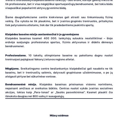
Viena iš svarbiausių Klaipėdos baseino funkcijų – būti erdve, kurioje galėtų rinktis ne
tik profesionalai, bet ir visa mėgėjiškai sportuojančiųjų bendruomenė, bei tokiu būdu
visapusiškai populiarinti aktyvų gyvenimo būdą.
Šiame daugiafunkciame centre kiekvienas gali atrasti sau tinkamiausią fizinę
veiklą. Čia vyksta ne tik plaukimo, bet ir įvairios grupinės treniruotės, pritaikytos
tiek patyrusiems atletams, tiek dar tik pradedantiems jaukintis sportą.
Klaipėdos baseino misija uostamiesčiui ir jo gyventojams
Klaipėdos baseinas kasmet 400 000. lankytojų sulaukia neatsitiktinai – šioje
erdvėje susijungia profesionalus sportas, fizinis aktyvumas ir didelis dėmesys
bendruomenei.
Profesionalams.
10 takelių olimpiniame baseine su pakeliamu dugnu nuolat
treniruojasi pajėgiausi Vakarų Lietuvos regiono atletai.
Mėgėjams.
Sveikatingumo centre besilankantys klaipėdiečiai gali naudotis ne tik
baseinu, bet ir treniruočių salėmis, dalyvauti grupiniuose užsiėmimuose, o po jų
atsigauti pirtyse bei sūkurinėse voniose.
Bendruomeninė misija.
Klaipėdos baseinas prieinamas visiems norintiems,
nepaisant amžiaus ar sveikatos būklės. Centras nuolat vykdo įvairias socialines
akcijas, tokias kaip „Para-tonas“ ar „Saulės pasveikinimai“. Kasmet plaukti čia
išmoksta daugiau nei 800 vaikų ir suaugusiųjų.
Mūsų vaidmuo