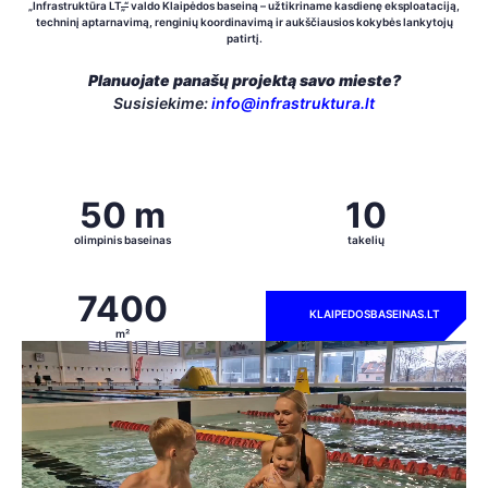
„Infrastruktūra LT
„“
valdo Klaipėdos baseiną – užtikriname kasdienę eksploataciją,
techninį aptarnavimą, renginių koordinavimą ir aukščiausios kokybės lankytojų
patirtį.
Planuojate panašų projektą savo mieste?
Susisiekime:
info@infrastruktura.lt
50 m
10
olimpinis baseinas
takelių
7400
KLAIPEDOSBASEINAS.LT
m²