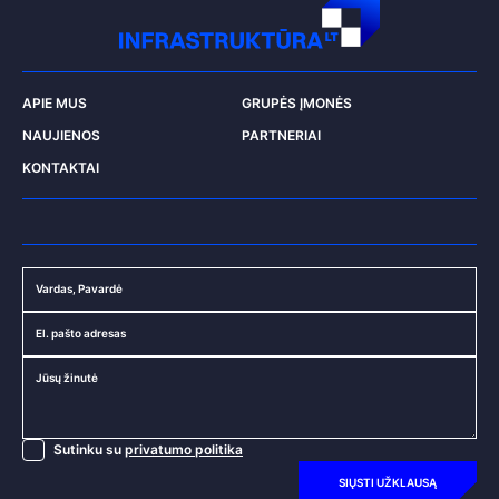
DRUSKININKŲ KONCERTŲ SALĖ
PALANGOS KONCERTŲ SALĖ
ŠVYTURIO ARENA
APIE MUS
GRUPĖS ĮMONĖS
NAUJIENOS
PARTNERIAI
KONTAKTAI
Vardas, Pavardė
El. pašto adresas
Jūsų žinutė
Sutinku su
privatumo politika
SIŲSTI UŽKLAUSĄ